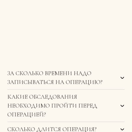
ЗА СКОЛЬКО ВРЕМЕНИ НАДО
ЗАПИСЫВАТЬСЯ НА ОПЕРАЦИЮ?
Запись формируется на ближайшие 3 месяца.
КАКИЕ ОБСЛЕДОВАНИЯ
Поэтому необходимо записываться за 1,5−2
месяца на операцию.
НЕОБХОДИМО ПРОЙТИ ПЕРЕД
ОПЕРАЦИЕЙ?
В дни государственных праздников многие
Предоперационное диагностическое
хотят попасть на операцию на такие даты
СКОЛЬКО ДЛИТСЯ ОПЕРАЦИЯ?
обследование включает следующие