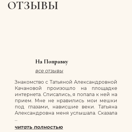
ОТЗЫВЫ
Дополнительно:
1. При операциях на грудь – УЗИ / МРТ
молочных желез или маммография - срок
действия 1 месяц
На Поправку
2. При операциях на лице – осмотр
стоматолога + КТ пазух носа – 1 месяц
все отзывы
Знакомство с Татьяной Александровной
3. При операциях на животе – УЗИ передней
Качановой произошло на площадке
брюшной стенки – 1 месяц
интернета. Списались, я попала к ней на
прием. Мне не нравились мои мешки
под глазами, нависшие веки. Татьяна
Александровна меня услышала. Сказала
...
читать полностью