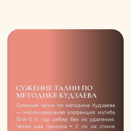
СУЖЕНИЕ ТАЛИИ ПО
МЕТОДИКЕ КУДЗАЕВА
Сужение талии по методике Кудзаева
— малоинвазивная коррекция изгиба
10-й-12-й пар рёбер без их удаления.
Через два прокола ≈ 2 см на спине